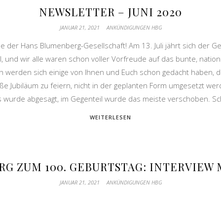
NEWSLETTER – JUNI 2020
JANUAR 21, 2021
ANKÜNDIGUNGEN HBG
 der Hans Blumenberg-Gesellschaft! Am 13. Juli jährt sich der 
 und wir alle waren schon voller Vorfreude auf das bunte, nationa
 werden sich einige von Ihnen und Euch schon gedacht haben, 
ße Jubiläum zu feiern, nicht in der geplanten Form umgesetzt we
es wurde abgesagt, im Gegenteil wurde das meiste verschoben. S
WEITERLESEN
G ZUM 100. GEBURTSTAG: INTERVIEW M
JANUAR 21, 2021
ANKÜNDIGUNGEN HBG