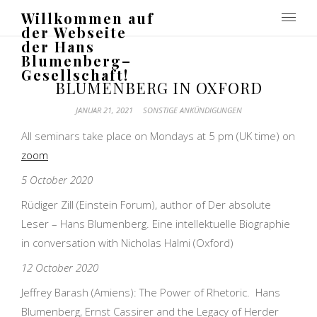
Willkommen auf
der Webseite
der Hans
Blumenberg–
Gesellschaft!
BLUMENBERG IN OXFORD
JANUAR 21, 2021
SONSTIGE ANKÜNDIGUNGEN
All seminars take place on Mondays at 5 pm (UK time) on
zoom
5 October 2020
Rüdiger Zill (Einstein Forum), author of Der absolute
Leser – Hans Blumenberg. Eine intellektuelle Biographie
in conversation with Nicholas Halmi (Oxford)
12 October 2020
Jeffrey Barash (Amiens): The Power of Rhetoric. Hans
Blumenberg, Ernst Cassirer and the Legacy of Herder